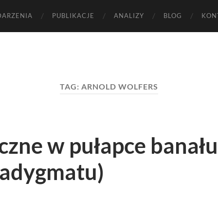
ARZENIA
PUBLIKACJE
ANALIZY
BLOG
KON
TAG:
ARNOLD WOLFERS
iczne w pułapce banału
radygmatu)