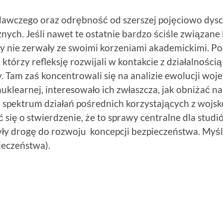
awczego oraz odrębność od szerszej pojęciowo dyscy
ych. Jeśli nawet te ostatnie bardzo ściśle związane b
 nie zerwały ze swoimi korzeniami akademickimi. Pod
 którzy refleksję rozwijali w kontakcie z działalnośc
. Tam zaś koncentrowali się na analizie ewolucji wojen
klearnej, interesowało ich zwłaszcza, jak obniżać nap
 spektrum działań pośrednich korzystających z wojs
 się o stwierdzenie, że to sprawy centralne dla studió
yły drogę do rozwoju koncepcji bezpieczeństwa. Myśl 
ieczeństwa).