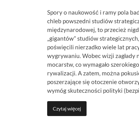
Spory o naukowość i ramy pola bad
chleb powszedni studiów strategiczn
międzynarodowej, to przecież nigdy
„gigantów” studiów strategicznych,
poświęcili nierzadko wiele lat pracy
wygrywaniu. Wobec wizji zagłady nu
mocarstw, co wymagało szerokiego
rywalizacji. A zatem, można pokusić
poszerzające się otoczenie otworz
wymóg skuteczności polityki (bezp