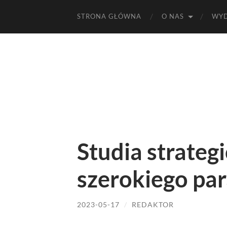
STRONA GŁÓWNA
O NAS
WYD
Studia strateg
szerokiego pa
2023-05-17
/
REDAKTOR